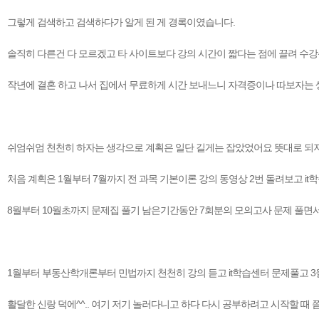
그렇게 검색하고 검색하다가 알게 된 게 경록이였습니다.
솔직히 다른건 다 모르겠고 타 사이트보다 강의 시간이 짧다는 점에 끌려 수
작년에 결혼 하고 나서 집에서 무료하게 시간 보내느니 자격증이나 따보자는 
쉬엄쉬엄 천천히 하자는 생각으로 계획은 일단 길게는 잡았었어요 뜻대로 되지
처음 계획은 1월부터 7월까지 전 과목 기본이론 강의 동영상 2번 돌려보고 it
8월부터 10월초까지 문제집 풀기 남은기간동안 7회분의 모의고사 문제 풀면서
1월부터 부동산학개론부터 민법까지 천천히 강의 듣고 it학습센터 문제풀고 3
활달한 신랑 덕에^^.. 여기 저기 놀러다니고 하다 다시 공부하려고 시작할 때 