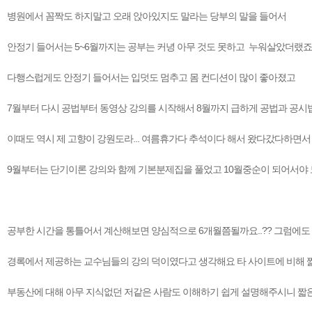
병원에서 꼼짝도 하지말고 오래 앉아있지도 말라는 당부의 말을 들어서
안정기 들어서는 5~6월까지는 공부는 커녕 아무 것도 못하고 누워살았더랬
다행스럽게도 안정기 들어서는 입덧도 멈추고 몸 컨디션이 많이 좋아졌고
7월부터 다시 공법부터 동영상 강의를 시작해서 8월까지 급하게 공법과 공시법
이때도 역시 제 고향이 강원도라... 여름휴가다 추석이다 해서 왔다갔다하면서
9월부터는 단기이론 강의와 함께 기본분제집을 풀었고 10월중순이 되어서야 
공부한 시간을 통틀어서 계산해보면 양심적으로 6개월쯤될까요..?? 그럼에도 
경록에서 제공하는 교수님들의 강의 덕이였다고 생각해요 타 사이트에 비해 짧
부동산에 대해 아무 지식없던 저같은 사람도 이해하기 쉽게 설명해주시니 짧은