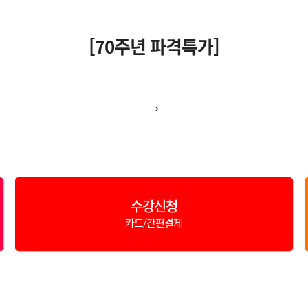
[70주년 파격특가]
→
수강신청
카드/간편결제