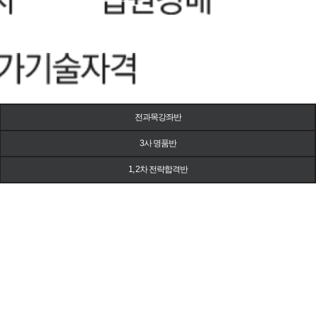
전과목강좌반
3사 명품반
1, 2차 전략합격반