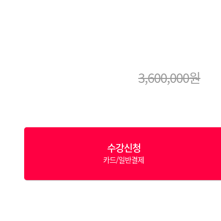
3,600,000원
수강신청
카드/일반결제
Video