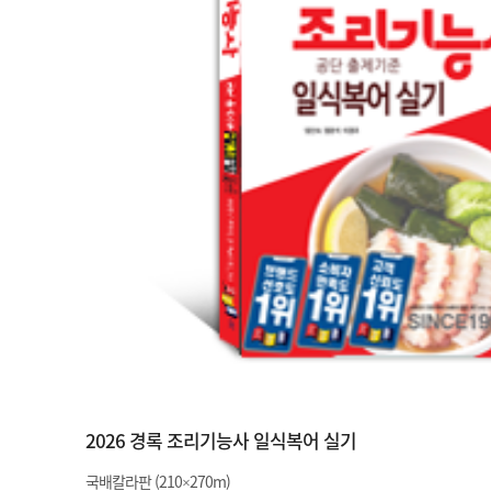
2026 경록 조리기능사 일식복어 실기
국배칼라판 (210×270m)