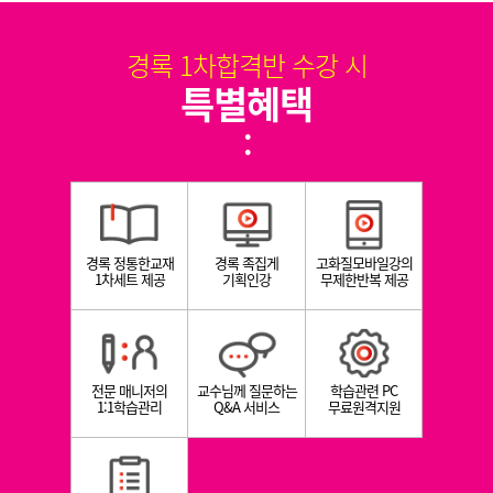
경록 1차합격반 수강 시
특별혜택
:
경록 정통한교재
경록 족집게
고화질모바일강의
1차세트 제공
기획인강
무제한반복 제공
전문 매니저의
교수님께 질문하는
학습관련 PC
1:1학습관리
Q&A 서비스
무료원격지원