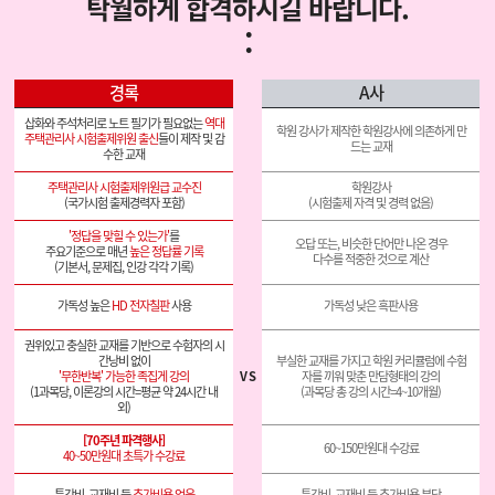
탁월하게 합격하시길 바랍니다.
:
경록
A사
삽화와 주석처리로 노트 필기가 필요없는
역대
학원 강사가 제작한 학원강사에 의존하게 만
주택관리사 시험출제위원 출신
들이 제작 및 감
드는 교재
수한 교재
주택관리사 시험출제위원급 교수진
학원강사
(국가시험 출제경력자 포함)
(시험출제 자격 및 경력 없음)
'정답을 맞힐 수 있는가'
를
오답 또는, 비슷한 단어만 나온 경우
주요기준으로 매년
높은 정답률 기록
다수를 적중한 것으로 계산
(기본서, 문제집, 인강 각각 기록)
가독성 높은
HD 전자칠판
사용
가독성 낮은 흑판사용
권위있고 충실한 교재를 기반으로 수험자의 시
부실한 교재를 가지고 학원 커리큘럼에 수험
'무한반복' 가능한 족집게 강의
V S
자를 끼워 맞춘 만담형태의 강의
(과목당 총 강의 시간=4~10개월)
외)
[70주년 파격행사]
60~150만원대 수강료
40~50만원대 초특가 수강료
특강비, 교재비 등
추가비용 없음
특강비, 교재비 등 추가비용 부담