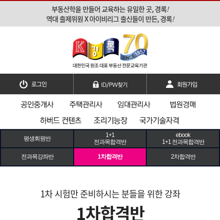
부동산학을 만들어 교육하는 유일한 곳, 경록
!
역대 출제위원 X 아이비리그 출신들이 만든, 경록
!
1+1
ebook
평생회원반
전과목합격반
1+1 전과목합격반
전과목강좌반
1차합격반
2차합격반
1차 시험만 준비하시는 분들을 위한 강좌
1차합격반