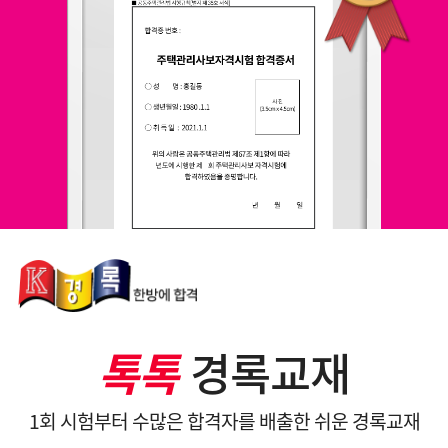
톡톡
경록교재
1회 시험부터 수많은 합격자를 배출한 쉬운 경록교재