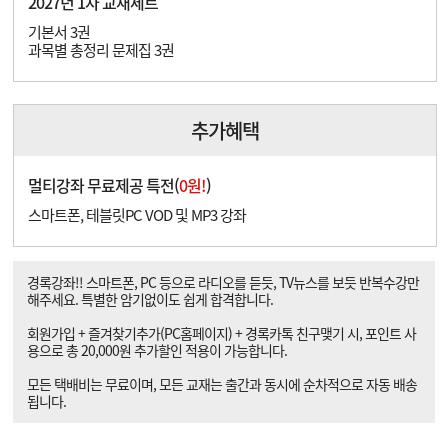
2027년 1차 교재세트
기본서 3권
과목별 총정리 문제집 3권
추가혜택
멀티강좌 무료제공 특전(
0원!
)
스마트폰, 테블릿PC VOD 및 MP3 강좌
경록강좌!! 스마트폰, PC 등으로 라디오를 듣듯, TV뉴스를 보듯 반복수강만
해주세요. 특별한 암기없이도 쉽게 합격합니다.
회원가입 + 즐겨찾기추가(PC홈페이지) + 경록카톡 친구맺기 시, 포인트 사
용으로 총 20,000원 추가할인 적용이 가능합니다.
모든 택배비는 무료이며, 모든 교재는 출간과 동시에 순차적으로 자동 배송
됩니다.