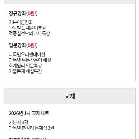
정규강좌(
0원!
)
기본이론강좌
과목별 문제풀이특강
적중실전모의고사 특강
입문강좌(
0원!
)
과목별오리엔테이션
과목별 부동산용어 해설
회계원리 입문특강
기출문제 해설특강
교재
2026년 1차 교재세트
기본서 3권
과목별 총정리 문제집 3권