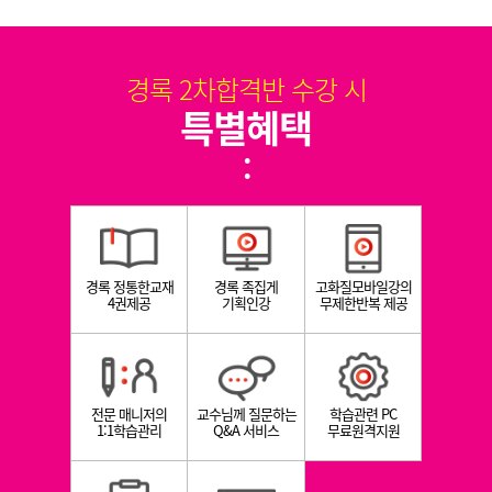
경록 2차합격반 수강 시
특별혜택
:
경록 정통한교재
경록 족집게
고화질모바일강의
4권제공
기획인강
무제한반복 제공
전문 매니저의
교수님께 질문하는
학습관련 PC
1:1학습관리
Q&A 서비스
무료원격지원