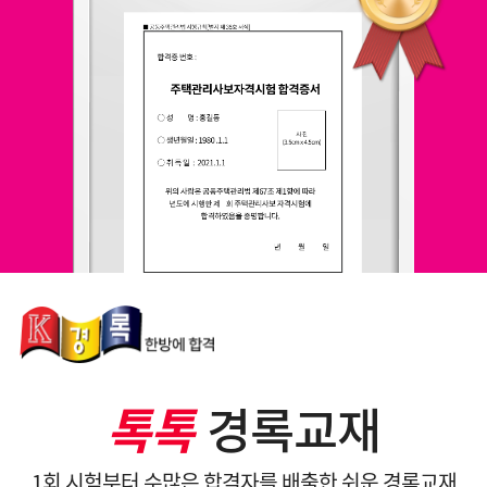
톡톡
경록교재
1회 시험부터 수많은 합격자를 배출한 쉬운 경록교재