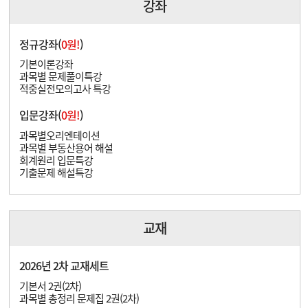
강좌
정규강좌(
0원!
)
기본이론강좌
과목별 문제풀이특강
적중실전모의고사 특강
입문강좌(
0원!
)
과목별오리엔테이션
과목별 부동산용어 해설
회계원리 입문특강
기출문제 해설특강
교재
2026년 2차 교재세트
기본서 2권(2차)
과목별 총정리 문제집 2권(2차)