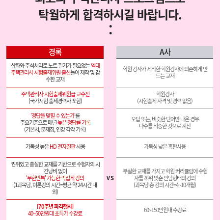
탁월하게 합격하시길 바랍니다.
:
경록
A사
삽화와 주석처리로 노트 필기가 필요없는
역대
학원 강사가 제작한 학원강사에 의존하게 만
주택관리사 시험출제위원 출신
들이 제작 및 감
드는 교재
수한 교재
주택관리사 시험출제위원급 교수진
학원강사
(국가시험 출제경력자 포함)
(시험출제 자격 및 경력 없음)
'정답을 맞힐 수 있는가'
를
오답 또는, 비슷한 단어만 나온 경우
주요기준으로 매년
높은 정답률 기록
다수를 적중한 것으로 계산
(기본서, 문제집, 인강 각각 기록)
가독성 높은
HD 전자칠판
사용
가독성 낮은 흑판사용
권위있고 충실한 교재를 기반으로 수험자의 시
부실한 교재를 가지고 학원 커리큘럼에 수험
'무한반복' 가능한 족집게 강의
V S
자를 끼워 맞춘 만담형태의 강의
(과목당 총 강의 시간=4~10개월)
외)
[70주년 파격행사]
60~150만원대 수강료
40~50만원대 초특가 수강료