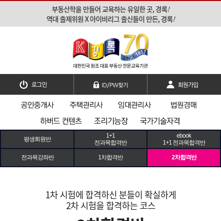
부동산학을 만들어 교육하는 유일한 곳, 경록
!
역대 출제위원 X 아이비리그 출신들이 만든, 경록
!
1+1
ebook
평생회원반
전과목합격반
1+1 전과목합격반
전과목강좌반
1차합격반
2차합격반
1차 시험에 합격하신 분들이 확실하게
2차 시험을 합격하는 코스